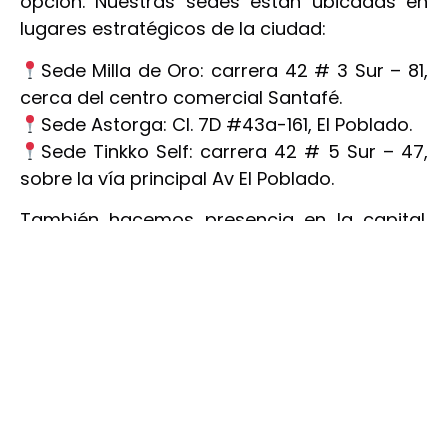
opción. Nuestras sedes están ubicadas en
lugares estratégicos de la ciudad:
Sede Milla de Oro: carrera 42 # 3 Sur – 81,
cerca del centro comercial Santafé.
Sede Astorga: Cl. 7D #43a-161, El Poblado.
Sede Tinkko Self: carrera 42 # 5 Sur – 47,
sobre la vía principal Av El Poblado.
También hacemos presencia en la capital.
Nuestras sedes de coworking en Bogotá,
esperan por ti:
Sede Ecotek: Cl. 99 #10-57 Chicó Norte
Sede Yacaré: Calle 100 # 7A-81
Sede Lares 92: Calle 92 # 15-78
También te puede interesar:
Trabajo colaborativo post pandemia en oficinas de